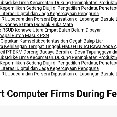
ubsidi ke Lima Kecamatan, Dukung Peningkatan Produkti
ilikan Sedang Diuji di Pengadilan Perdata, Penetapan
 Literasi Digital dan Jaga Kepercayaan Pengguna
I, Upacara dan Porseni Dipusatkan di Lapangan Basule 
lisi Konawe Utara Didesak Buka Mata
e RSUD Konawe Utara Empat Bulan Belum Dibayar
 Aspal Buton Masuk PSN
, Ciptakan Kamseltibcarlantas dan Cegah Balap Liar
a Kehilangan Tempat Tinggal, HMJ HTN IAI Rawa Aopa A
ecil PT BKM Dorong Budaya Bersih di Desa Tapunggaya 
ubsidi ke Lima Kecamatan, Dukung Peningkatan Produkti
ilikan Sedang Diuji di Pengadilan Perdata, Penetapan
 Literasi Digital dan Jaga Kepercayaan Pengguna
I, Upacara dan Porseni Dipusatkan di Lapangan Basule 
rt Computer Firms During F