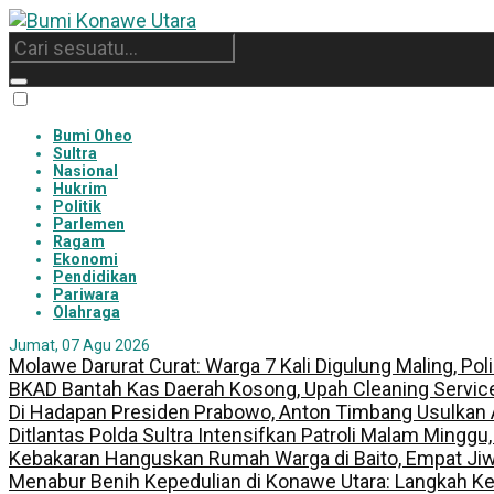
Bumi Oheo
Sultra
Nasional
Hukrim
Politik
Parlemen
Ragam
Ekonomi
Pendidikan
Pariwara
Olahraga
Jumat, 07 Agu 2026
Molawe Darurat Curat: Warga 7 Kali Digulung Maling, Po
BKAD Bantah Kas Daerah Kosong, Upah Cleaning Servic
Di Hadapan Presiden Prabowo, Anton Timbang Usulkan
Ditlantas Polda Sultra Intensifkan Patroli Malam Minggu
Kebakaran Hanguskan Rumah Warga di Baito, Empat Jiw
Menabur Benih Kepedulian di Konawe Utara: Langkah K