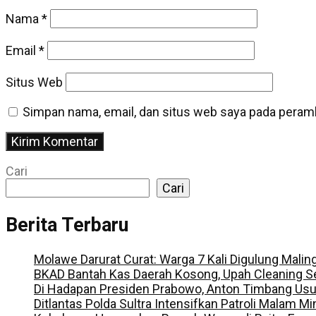
Nama
*
Email
*
Situs Web
Simpan nama, email, dan situs web saya pada peramb
Cari
Cari
Berita Terbaru
Molawe Darurat Curat: Warga 7 Kali Digulung Malin
BKAD Bantah Kas Daerah Kosong, Upah Cleaning S
Di Hadapan Presiden Prabowo, Anton Timbang Us
Ditlantas Polda Sultra Intensifkan Patroli Malam M