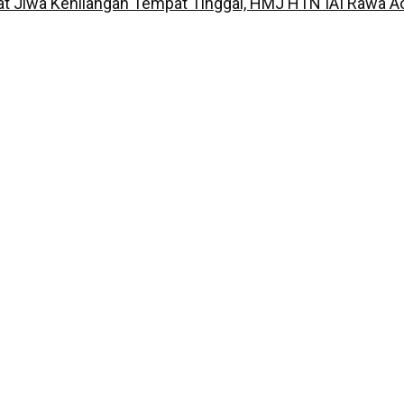
t Jiwa Kehilangan Tempat Tinggal, HMJ HTN IAI Rawa A