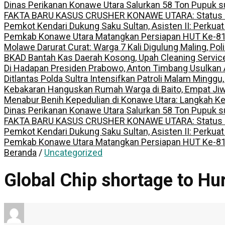
Dinas Perikanan Konawe Utara Salurkan 58 Ton Pupuk s
FAKTA BARU KASUS CRUSHER KONAWE UTARA: Status Kepem
Pemkot Kendari Dukung Saku Sultan, Asisten II: Perkuat
Pemkab Konawe Utara Matangkan Persiapan HUT Ke-81 R
Molawe Darurat Curat: Warga 7 Kali Digulung Maling, Po
BKAD Bantah Kas Daerah Kosong, Upah Cleaning Servic
Di Hadapan Presiden Prabowo, Anton Timbang Usulkan
Ditlantas Polda Sultra Intensifkan Patroli Malam Minggu
Kebakaran Hanguskan Rumah Warga di Baito, Empat Jiw
Menabur Benih Kepedulian di Konawe Utara: Langkah K
Dinas Perikanan Konawe Utara Salurkan 58 Ton Pupuk s
FAKTA BARU KASUS CRUSHER KONAWE UTARA: Status Kepem
Pemkot Kendari Dukung Saku Sultan, Asisten II: Perkuat
Pemkab Konawe Utara Matangkan Persiapan HUT Ke-81 R
Beranda
/
Uncategorized
Global Chip shortage to Hu