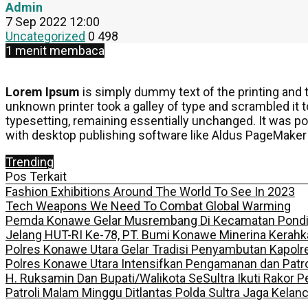
Admin
7 Sep 2022 12:00
Uncategorized
0
498
1 menit membaca
Lorem Ipsum
is simply dummy text of the printing and
unknown printer took a galley of type and scrambled it t
typesetting, remaining essentially unchanged. It was p
with desktop publishing software like Aldus PageMaker
Trending
Pos Terkait
Fashion Exhibitions Around The World To See In 2023
Tech Weapons We Need To Combat Global Warming
Pemda Konawe Gelar Musrembang Di Kecamatan Pond
Jelang HUT-RI Ke-78, PT. Bumi Konawe Minerina Kerahk
Polres Konawe Utara Gelar Tradisi Penyambutan Kapolr
Polres Konawe Utara Intensifkan Pengamanan dan Patro
H. Ruksamin Dan Bupati/Walikota SeSultra Ikuti Rakor
Patroli Malam Minggu Ditlantas Polda Sultra Jaga Kelan