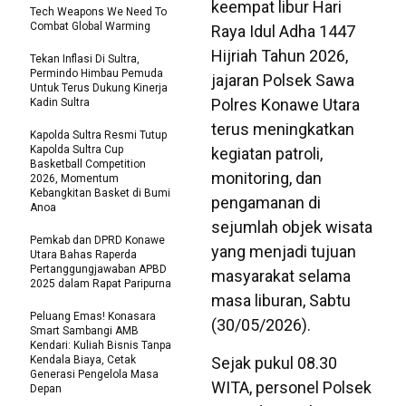
keempat libur Hari
Tech Weapons We Need To
Combat Global Warming
Raya Idul Adha 1447
Hijriah Tahun 2026,
Tekan Inflasi Di Sultra,
Permindo Himbau Pemuda
jajaran Polsek Sawa
Untuk Terus Dukung Kinerja
Polres Konawe Utara
Kadin Sultra
terus meningkatkan
Kapolda Sultra Resmi Tutup
Kapolda Sultra Cup
kegiatan patroli,
Basketball Competition
monitoring, dan
2026, Momentum
Kebangkitan Basket di Bumi
pengamanan di
Anoa
sejumlah objek wisata
Pemkab dan DPRD Konawe
yang menjadi tujuan
Utara Bahas Raperda
Pertanggungjawaban APBD
masyarakat selama
2025 dalam Rapat Paripurna
masa liburan, Sabtu
Peluang Emas! Konasara
(30/05/2026).
Smart Sambangi AMB
Kendari: Kuliah Bisnis Tanpa
Kendala Biaya, Cetak
Sejak pukul 08.30
Generasi Pengelola Masa
WITA, personel Polsek
Depan