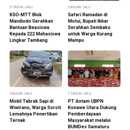
3 TAHUN LALU
5 BULAN LALU
KSO-MTT Blok
Safari Ramadan di
Mandiodo Serahkan
Motui, Bupati Ikbar
Bantuan Beasiswa
Serahkan Sembako
Kepada 222 Mahasiswa
untuk Warga Kurang
Lingkar Tambang
Mampu
5 BULAN LALU
1 TAHUN LALU
Mobil Tabrak Sapi di
PT Antam UBPN
Wiwirano, Warga Soroti
Konawe Utara Dukung
Lemahnya Penertiban
Pemberdayaan
Ternak
Masyarakat melalui
BUMDes Samaturu