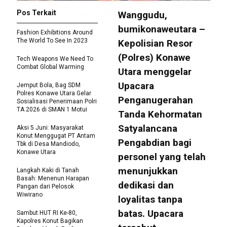
Pos Terkait
​Wanggudu,
bumikonaweutara –
Fashion Exhibitions Around
The World To See In 2023
Kepolisian Resor
(Polres) Konawe
Tech Weapons We Need To
Combat Global Warming
Utara menggelar
Upacara
Jemput Bola, Bag SDM
Polres Konawe Utara Gelar
Penganugerahan
Sosialisasi Penerimaan Polri
TA 2026 di SMAN 1 Motui
Tanda Kehormatan
Satyalancana
Aksi 5 Juni: Masyarakat
Konut Menggugat PT Antam
Pengabdian bagi
Tbk di Desa Mandiodo,
Konawe Utara
personel yang telah
menunjukkan
Langkah Kaki di Tanah
Basah: Menenun Harapan
dedikasi dan
Pangan dari Pelosok
Wiwirano
loyalitas tanpa
batas. Upacara
Sambut HUT RI Ke-80,
Kapolres Konut Bagikan