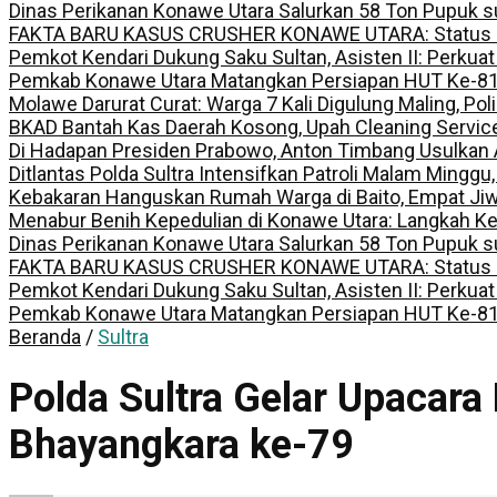
Dinas Perikanan Konawe Utara Salurkan 58 Ton Pupuk s
FAKTA BARU KASUS CRUSHER KONAWE UTARA: Status Kepem
Pemkot Kendari Dukung Saku Sultan, Asisten II: Perkuat
Pemkab Konawe Utara Matangkan Persiapan HUT Ke-81 R
Molawe Darurat Curat: Warga 7 Kali Digulung Maling, Po
BKAD Bantah Kas Daerah Kosong, Upah Cleaning Servic
Di Hadapan Presiden Prabowo, Anton Timbang Usulkan
Ditlantas Polda Sultra Intensifkan Patroli Malam Minggu
Kebakaran Hanguskan Rumah Warga di Baito, Empat Jiw
Menabur Benih Kepedulian di Konawe Utara: Langkah K
Dinas Perikanan Konawe Utara Salurkan 58 Ton Pupuk s
FAKTA BARU KASUS CRUSHER KONAWE UTARA: Status Kepem
Pemkot Kendari Dukung Saku Sultan, Asisten II: Perkuat
Pemkab Konawe Utara Matangkan Persiapan HUT Ke-81 R
Beranda
/
Sultra
Polda Sultra Gelar Upacara 
Bhayangkara ke-79