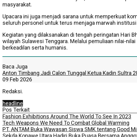
masyarakat.
Upacara ini juga menjadi sarana untuk memperkuat komit
seluruh personel untuk terus menjaga marwah institus
Kegiatan yang dilaksanakan di tengah peringatan Hari
wilayah Sulawesi Tenggara. Melalui pemuliaan nilai-nila
berkeadilan serta humanis.
Baca Juga
Anton Timbang Jadi Calon Tunggal Ketua Kadin Sultra 
09 Feb 2026
Redaksi.
headline
Pos Terkait
Fashion Exhibitions Around The World To See In 2023
Tech Weapons We Need To Combat Global Warming
PT. ANTAM Buka Wawasan Siswa SMK tentang Good Minin
Sekda Konawe Utara Hadiri Buka Puasa Bersama Anggot