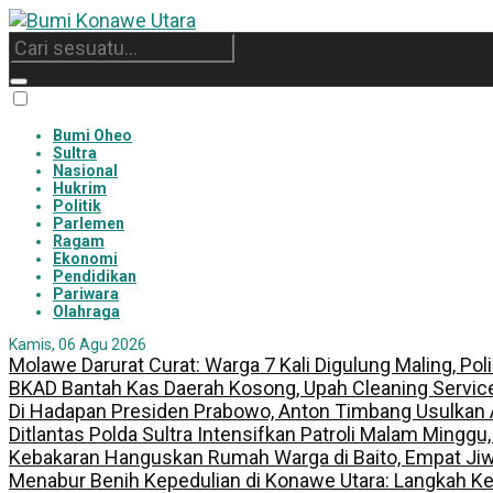
Bumi Oheo
Sultra
Nasional
Hukrim
Politik
Parlemen
Ragam
Ekonomi
Pendidikan
Pariwara
Olahraga
Kamis, 06 Agu 2026
Molawe Darurat Curat: Warga 7 Kali Digulung Maling, Po
BKAD Bantah Kas Daerah Kosong, Upah Cleaning Servic
Di Hadapan Presiden Prabowo, Anton Timbang Usulkan
Ditlantas Polda Sultra Intensifkan Patroli Malam Minggu
Kebakaran Hanguskan Rumah Warga di Baito, Empat Jiw
Menabur Benih Kepedulian di Konawe Utara: Langkah K