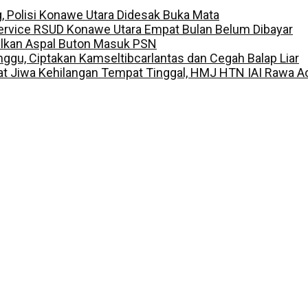
g, Polisi Konawe Utara Didesak Buka Mata
ervice RSUD Konawe Utara Empat Bulan Belum Dibayar
ulkan Aspal Buton Masuk PSN
inggu, Ciptakan Kamseltibcarlantas dan Cegah Balap Liar
t Jiwa Kehilangan Tempat Tinggal, HMJ HTN IAI Rawa A