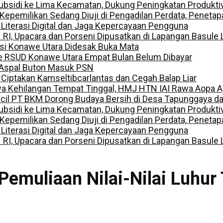
ubsidi ke Lima Kecamatan, Dukung Peningkatan Produkti
ilikan Sedang Diuji di Pengadilan Perdata, Penetapan
 Literasi Digital dan Jaga Kepercayaan Pengguna
I, Upacara dan Porseni Dipusatkan di Lapangan Basule 
lisi Konawe Utara Didesak Buka Mata
e RSUD Konawe Utara Empat Bulan Belum Dibayar
 Aspal Buton Masuk PSN
, Ciptakan Kamseltibcarlantas dan Cegah Balap Liar
a Kehilangan Tempat Tinggal, HMJ HTN IAI Rawa Aopa A
ecil PT BKM Dorong Budaya Bersih di Desa Tapunggaya 
ubsidi ke Lima Kecamatan, Dukung Peningkatan Produkti
ilikan Sedang Diuji di Pengadilan Perdata, Penetapan
 Literasi Digital dan Jaga Kepercayaan Pengguna
I, Upacara dan Porseni Dipusatkan di Lapangan Basule 
Pemuliaan Nilai-Nilai Luhur 