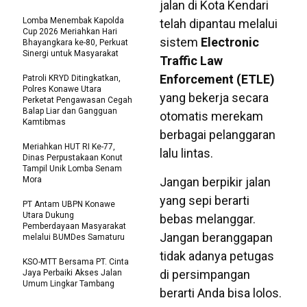
jalan di Kota Kendari
Lomba Menembak Kapolda
telah dipantau melalui
Cup 2026 Meriahkan Hari
sistem
Electronic
Bhayangkara ke-80, Perkuat
Sinergi untuk Masyarakat
Traffic Law
Enforcement (ETLE)
Patroli KRYD Ditingkatkan,
Polres Konawe Utara
yang bekerja secara
Perketat Pengawasan Cegah
Balap Liar dan Gangguan
otomatis merekam
Kamtibmas
berbagai pelanggaran
Meriahkan HUT RI Ke-77,
lalu lintas.
Dinas Perpustakaan Konut
Tampil Unik Lomba Senam
Mora
Jangan berpikir jalan
yang sepi berarti
PT Antam UBPN Konawe
Utara Dukung
bebas melanggar.
Pemberdayaan Masyarakat
Jangan beranggapan
melalui BUMDes Samaturu
tidak adanya petugas
KSO-MTT Bersama PT. Cinta
di persimpangan
Jaya Perbaiki Akses Jalan
Umum Lingkar Tambang
berarti Anda bisa lolos.