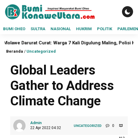
BUMI OHEO
SULTRA
NASIONAL
HUKRIM
POLITIK
PARLEME
 Darurat Curat: Warga 7 Kali Digulung Maling, Polisi Konawe U
Beranda
/
Uncategorized
Global Leaders
Gather to Address
Climate Change
Admin
0
UNCATEGORIZED
22 Apr 2022 04:32