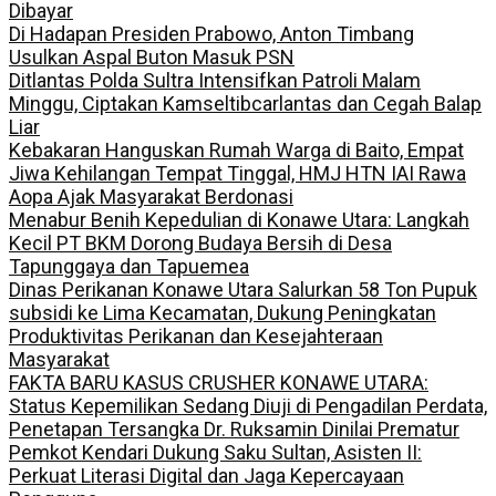
Dibayar
Di Hadapan Presiden Prabowo, Anton Timbang
Usulkan Aspal Buton Masuk PSN
Ditlantas Polda Sultra Intensifkan Patroli Malam
Minggu, Ciptakan Kamseltibcarlantas dan Cegah Balap
Liar
Kebakaran Hanguskan Rumah Warga di Baito, Empat
Jiwa Kehilangan Tempat Tinggal, HMJ HTN IAI Rawa
Aopa Ajak Masyarakat Berdonasi
Menabur Benih Kepedulian di Konawe Utara: Langkah
Kecil PT BKM Dorong Budaya Bersih di Desa
Tapunggaya dan Tapuemea
Dinas Perikanan Konawe Utara Salurkan 58 Ton Pupuk
subsidi ke Lima Kecamatan, Dukung Peningkatan
Produktivitas Perikanan dan Kesejahteraan
Masyarakat
FAKTA BARU KASUS CRUSHER KONAWE UTARA:
Status Kepemilikan Sedang Diuji di Pengadilan Perdata,
Penetapan Tersangka Dr. Ruksamin Dinilai Prematur
Pemkot Kendari Dukung Saku Sultan, Asisten II:
Perkuat Literasi Digital dan Jaga Kepercayaan