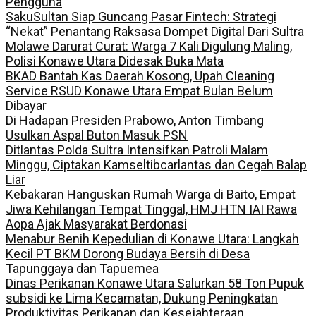
Pengguna
SakuSultan Siap Guncang Pasar Fintech: Strategi
“Nekat” Penantang Raksasa Dompet Digital Dari Sultra
Molawe Darurat Curat: Warga 7 Kali Digulung Maling,
Polisi Konawe Utara Didesak Buka Mata
BKAD Bantah Kas Daerah Kosong, Upah Cleaning
Service RSUD Konawe Utara Empat Bulan Belum
Dibayar
Di Hadapan Presiden Prabowo, Anton Timbang
Usulkan Aspal Buton Masuk PSN
Ditlantas Polda Sultra Intensifkan Patroli Malam
Minggu, Ciptakan Kamseltibcarlantas dan Cegah Balap
Liar
Kebakaran Hanguskan Rumah Warga di Baito, Empat
Jiwa Kehilangan Tempat Tinggal, HMJ HTN IAI Rawa
Aopa Ajak Masyarakat Berdonasi
Menabur Benih Kepedulian di Konawe Utara: Langkah
Kecil PT BKM Dorong Budaya Bersih di Desa
Tapunggaya dan Tapuemea
Dinas Perikanan Konawe Utara Salurkan 58 Ton Pupuk
subsidi ke Lima Kecamatan, Dukung Peningkatan
Produktivitas Perikanan dan Kesejahteraan