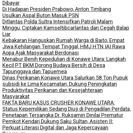
Dibayar
Di Hadapan Presiden Prabowo, Anton Timbang
Usulkan Aspal Buton Masuk PSN
Ditlantas Polda Sultra Intensifkan Patroli Malam
Minggu, Ciptakan Kamseltibcarlantas dan Cegah Balap
Liar
Kebakaran Hanguskan Rumah Warga di Baito, Empat
Jiwa Kehilangan Tempat Tinggal, HMJ HTN IAI Rawa
Aopa Ajak Masyarakat Berdonasi
Menabur Benih Kepedulian di Konawe Utara: Langkah
Kecil PT BKM Dorong Budaya Bersih di Desa
Tapunggaya dan Tapuemea
Dinas Perikanan Konawe Utara Salurkan 58 Ton Pupuk
subsidi ke Lima Kecamatan, Dukung Peningkatan
Produktivitas Perikanan dan Kesejahteraan
Masyarakat
FAKTA BARU KASUS CRUSHER KONAWE UTARA:
Status Kepemilikan Sedang Diuji di Pengadilan Perdata,
Penetapan Tersangka Dr. Ruksamin Dinilai Prematur
Pemkot Kendari Dukung Saku Sultan, Asisten II:
Perkuat Literasi Digital dan Jaga Kepercayaan