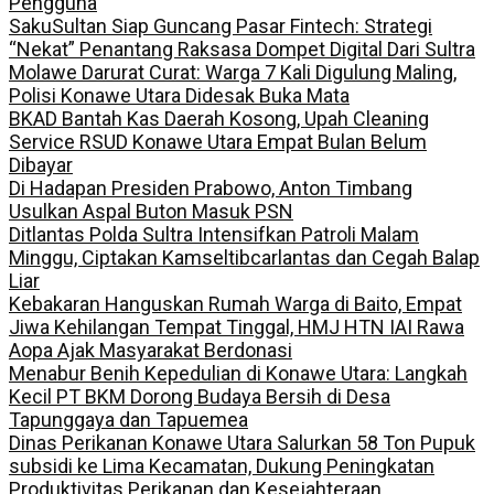
Pengguna
SakuSultan Siap Guncang Pasar Fintech: Strategi
“Nekat” Penantang Raksasa Dompet Digital Dari Sultra
Molawe Darurat Curat: Warga 7 Kali Digulung Maling,
Polisi Konawe Utara Didesak Buka Mata
BKAD Bantah Kas Daerah Kosong, Upah Cleaning
Service RSUD Konawe Utara Empat Bulan Belum
Dibayar
Di Hadapan Presiden Prabowo, Anton Timbang
Usulkan Aspal Buton Masuk PSN
Ditlantas Polda Sultra Intensifkan Patroli Malam
Minggu, Ciptakan Kamseltibcarlantas dan Cegah Balap
Liar
Kebakaran Hanguskan Rumah Warga di Baito, Empat
Jiwa Kehilangan Tempat Tinggal, HMJ HTN IAI Rawa
Aopa Ajak Masyarakat Berdonasi
Menabur Benih Kepedulian di Konawe Utara: Langkah
Kecil PT BKM Dorong Budaya Bersih di Desa
Tapunggaya dan Tapuemea
Dinas Perikanan Konawe Utara Salurkan 58 Ton Pupuk
subsidi ke Lima Kecamatan, Dukung Peningkatan
Produktivitas Perikanan dan Kesejahteraan