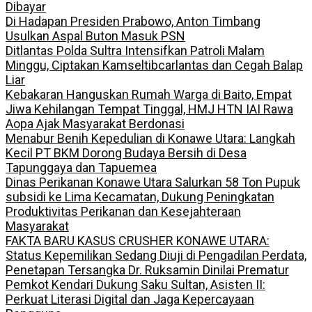
Dibayar
Di Hadapan Presiden Prabowo, Anton Timbang
Usulkan Aspal Buton Masuk PSN
Ditlantas Polda Sultra Intensifkan Patroli Malam
Minggu, Ciptakan Kamseltibcarlantas dan Cegah Balap
Liar
Kebakaran Hanguskan Rumah Warga di Baito, Empat
Jiwa Kehilangan Tempat Tinggal, HMJ HTN IAI Rawa
Aopa Ajak Masyarakat Berdonasi
Menabur Benih Kepedulian di Konawe Utara: Langkah
Kecil PT BKM Dorong Budaya Bersih di Desa
Tapunggaya dan Tapuemea
Dinas Perikanan Konawe Utara Salurkan 58 Ton Pupuk
subsidi ke Lima Kecamatan, Dukung Peningkatan
Produktivitas Perikanan dan Kesejahteraan
Masyarakat
FAKTA BARU KASUS CRUSHER KONAWE UTARA:
Status Kepemilikan Sedang Diuji di Pengadilan Perdata,
Penetapan Tersangka Dr. Ruksamin Dinilai Prematur
Pemkot Kendari Dukung Saku Sultan, Asisten II:
Perkuat Literasi Digital dan Jaga Kepercayaan