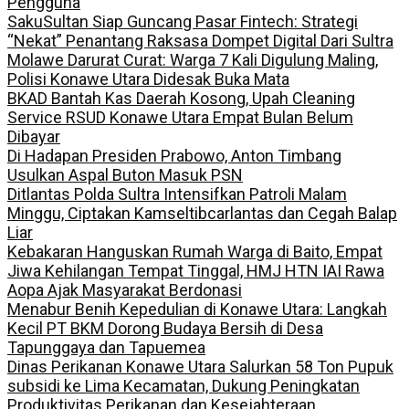
Pengguna
SakuSultan Siap Guncang Pasar Fintech: Strategi
“Nekat” Penantang Raksasa Dompet Digital Dari Sultra
Molawe Darurat Curat: Warga 7 Kali Digulung Maling,
Polisi Konawe Utara Didesak Buka Mata
BKAD Bantah Kas Daerah Kosong, Upah Cleaning
Service RSUD Konawe Utara Empat Bulan Belum
Dibayar
Di Hadapan Presiden Prabowo, Anton Timbang
Usulkan Aspal Buton Masuk PSN
Ditlantas Polda Sultra Intensifkan Patroli Malam
Minggu, Ciptakan Kamseltibcarlantas dan Cegah Balap
Liar
Kebakaran Hanguskan Rumah Warga di Baito, Empat
Jiwa Kehilangan Tempat Tinggal, HMJ HTN IAI Rawa
Aopa Ajak Masyarakat Berdonasi
Menabur Benih Kepedulian di Konawe Utara: Langkah
Kecil PT BKM Dorong Budaya Bersih di Desa
Tapunggaya dan Tapuemea
Dinas Perikanan Konawe Utara Salurkan 58 Ton Pupuk
subsidi ke Lima Kecamatan, Dukung Peningkatan
Produktivitas Perikanan dan Kesejahteraan