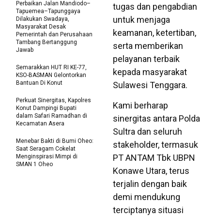
Perbaikan Jalan Mandiodo–
tugas dan pengabdian
Tapuemea–Tapunggaya
untuk menjaga
Dilakukan Swadaya,
Masyarakat Desak
keamanan, ketertiban,
Pemerintah dan Perusahaan
Tambang Bertanggung
serta memberikan
Jawab
pelayanan terbaik
Semarakkan HUT RI KE-77,
kepada masyarakat
KSO-BASMAN Gelontorkan
Bantuan Di Konut
Sulawesi Tenggara.
Perkuat Sinergitas, Kapolres
Kami berharap
Konut Dampingi Bupati
dalam Safari Ramadhan di
sinergitas antara Polda
Kecamatan Asera
Sultra dan seluruh
Menebar Bakti di Bumi Oheo:
stakeholder, termasuk
Saat Seragam Cokelat
PT ANTAM Tbk UBPN
Menginspirasi Mimpi di
SMAN 1 Oheo
Konawe Utara, terus
terjalin dengan baik
demi mendukung
terciptanya situasi