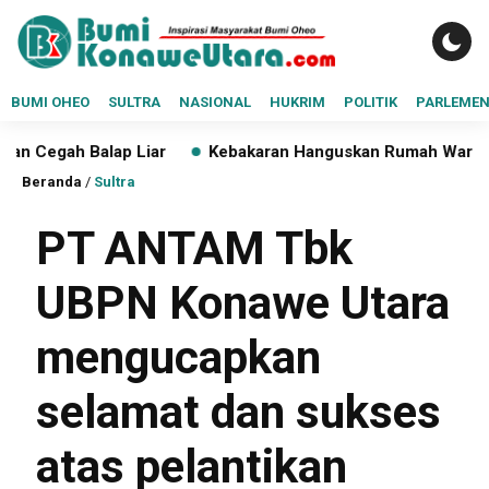
BUMI OHEO
SULTRA
NASIONAL
HUKRIM
POLITIK
PARLEME
Balap Liar
Kebakaran Hanguskan Rumah Warga di Baito, Em
Beranda
/
Sultra
PT ANTAM Tbk
UBPN Konawe Utara
mengucapkan
selamat dan sukses
atas pelantikan