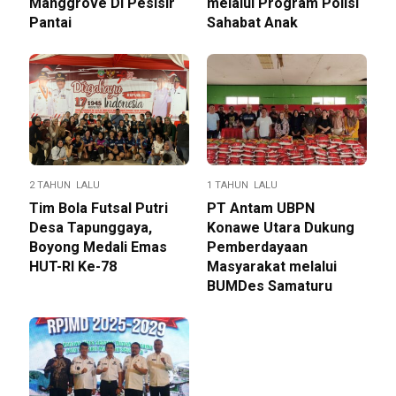
Manggrove Di Pesisir
melalui Program Polisi
Pantai
Sahabat Anak
2 TAHUN LALU
1 TAHUN LALU
Tim Bola Futsal Putri
PT Antam UBPN
Desa Tapunggaya,
Konawe Utara Dukung
Boyong Medali Emas
Pemberdayaan
HUT-RI Ke-78
Masyarakat melalui
BUMDes Samaturu