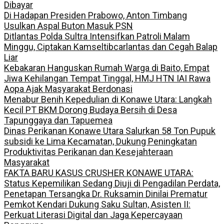
Dibayar
Di Hadapan Presiden Prabowo, Anton Timbang
Usulkan Aspal Buton Masuk PSN
Ditlantas Polda Sultra Intensifkan Patroli Malam
Minggu, Ciptakan Kamseltibcarlantas dan Cegah Balap
Liar
Kebakaran Hanguskan Rumah Warga di Baito, Empat
Jiwa Kehilangan Tempat Tinggal, HMJ HTN IAI Rawa
Aopa Ajak Masyarakat Berdonasi
Menabur Benih Kepedulian di Konawe Utara: Langkah
Kecil PT BKM Dorong Budaya Bersih di Desa
Tapunggaya dan Tapuemea
Dinas Perikanan Konawe Utara Salurkan 58 Ton Pupuk
subsidi ke Lima Kecamatan, Dukung Peningkatan
Produktivitas Perikanan dan Kesejahteraan
Masyarakat
FAKTA BARU KASUS CRUSHER KONAWE UTARA:
Status Kepemilikan Sedang Diuji di Pengadilan Perdata,
Penetapan Tersangka Dr. Ruksamin Dinilai Prematur
Pemkot Kendari Dukung Saku Sultan, Asisten II:
Perkuat Literasi Digital dan Jaga Kepercayaan