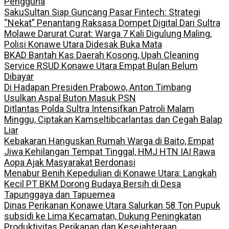
Pengguna
SakuSultan Siap Guncang Pasar Fintech: Strategi
“Nekat” Penantang Raksasa Dompet Digital Dari Sultra
Molawe Darurat Curat: Warga 7 Kali Digulung Maling,
Polisi Konawe Utara Didesak Buka Mata
BKAD Bantah Kas Daerah Kosong, Upah Cleaning
Service RSUD Konawe Utara Empat Bulan Belum
Dibayar
Di Hadapan Presiden Prabowo, Anton Timbang
Usulkan Aspal Buton Masuk PSN
Ditlantas Polda Sultra Intensifkan Patroli Malam
Minggu, Ciptakan Kamseltibcarlantas dan Cegah Balap
Liar
Kebakaran Hanguskan Rumah Warga di Baito, Empat
Jiwa Kehilangan Tempat Tinggal, HMJ HTN IAI Rawa
Aopa Ajak Masyarakat Berdonasi
Menabur Benih Kepedulian di Konawe Utara: Langkah
Kecil PT BKM Dorong Budaya Bersih di Desa
Tapunggaya dan Tapuemea
Dinas Perikanan Konawe Utara Salurkan 58 Ton Pupuk
subsidi ke Lima Kecamatan, Dukung Peningkatan
Produktivitas Perikanan dan Kesejahteraan