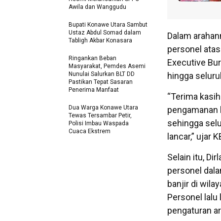
Awila dan Wanggudu
Bupati Konawe Utara Sambut
Ustaz Abdul Somad dalam
Dalam arahann
Tabligh Akbar Konasara
personel ata
Ringankan Beban
Executive Bu
Masyarakat, Pemdes Asemi
Nunulai Salurkan BLT DD
hingga seluru
Pastikan Tepat Sasaran
Penerima Manfaat
“Terima kasih
Dua Warga Konawe Utara
pengamanan k
Tewas Tersambar Petir,
sehingga selu
Polisi Imbau Waspada
Cuaca Ekstrem
lancar,” ujar
Selain itu, D
personel dal
banjir di wil
Personel lalu
pengaturan aru