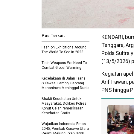
Pos Terkait
KENDARI, bumi
Tenggara, Arg
Fashion Exhibitions Around
The World To See In 2023
Polda Sultra 
(13/5/2026) p
Tech Weapons We Need To
Combat Global Warming
Kegiatan apel
Kecelakaan di Jalan Trans
Arif Irawan, p
Sulawesi Lembo, Seorang
Mahasiswa Meninggal Dunia
PNS hingga PH
Bhakti Kesehatan Untuk
Masyarakat, Dokkes Polres
Konut Gelar Pemeriksaan
Kesehatan Gratis
Wujudkan Indonesia Emas
2045, Pemkab Konawe Utara
Resmi Meluncurkan SPPG