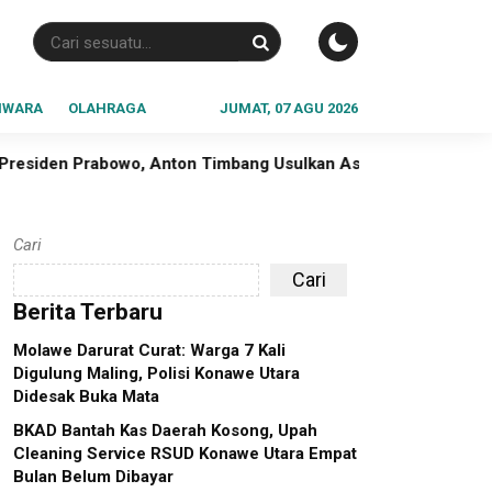
IWARA
OLAHRAGA
JUMAT, 07 AGU 2026
on Timbang Usulkan Aspal Buton Masuk PSN
Ditlantas Pol
Cari
Cari
Berita Terbaru
Molawe Darurat Curat: Warga 7 Kali
Digulung Maling, Polisi Konawe Utara
Didesak Buka Mata
BKAD Bantah Kas Daerah Kosong, Upah
Cleaning Service RSUD Konawe Utara Empat
Bulan Belum Dibayar