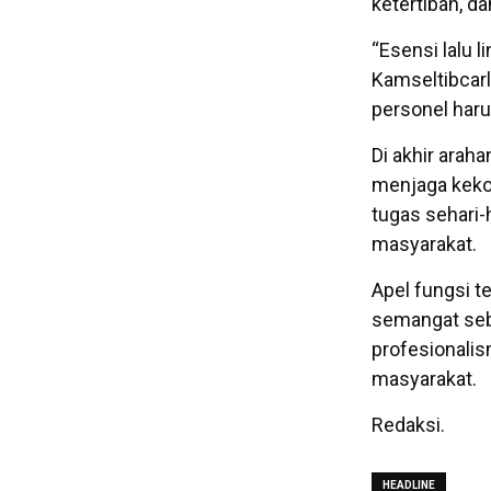
ketertiban, da
“Esensi lalu 
Kamseltibcarl
personel haru
Di akhir arah
menjaga keko
tugas sehari-
masyarakat.
Apel fungsi t
semangat seb
profesionalis
masyarakat.
Redaksi.
HEADLINE