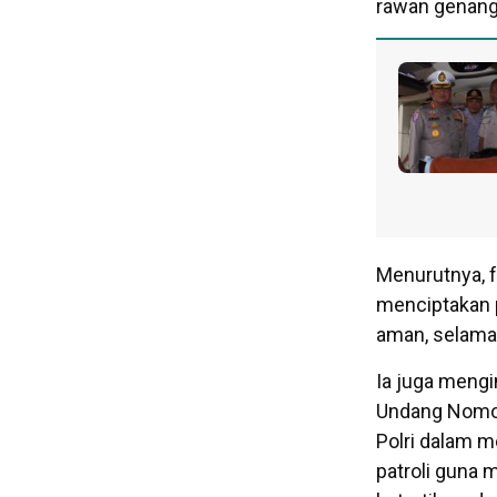
rawan genang
Menurutnya, f
menciptakan 
aman, selamat,
Ia juga meng
Undang Nomor
Polri dalam m
patroli guna 