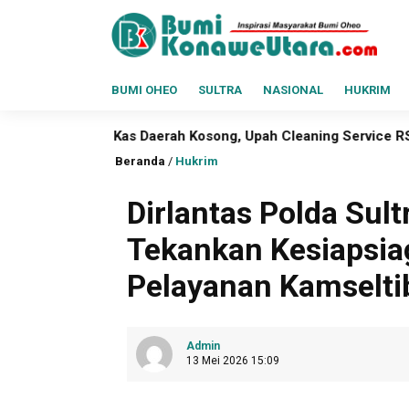
BUMI OHEO
SULTRA
NASIONAL
HUKRIM
erah Kosong, Upah Cleaning Service RSUD Konawe Utara Empat
Beranda
/
Hukrim
Dirlantas Polda Sult
Tekankan Kesiapsia
Pelayanan Kamselti
Admin
13 Mei 2026 15:09