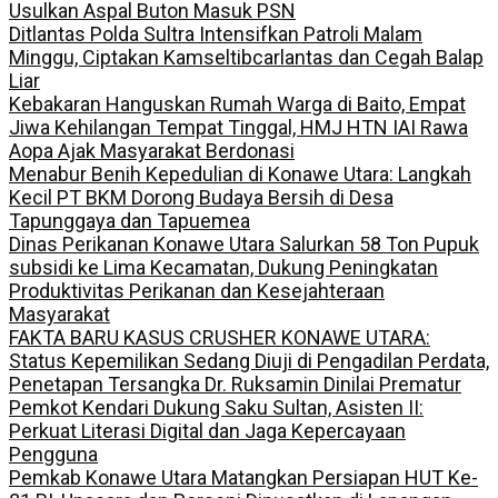
Usulkan Aspal Buton Masuk PSN
Ditlantas Polda Sultra Intensifkan Patroli Malam
Minggu, Ciptakan Kamseltibcarlantas dan Cegah Balap
Liar
Kebakaran Hanguskan Rumah Warga di Baito, Empat
Jiwa Kehilangan Tempat Tinggal, HMJ HTN IAI Rawa
Aopa Ajak Masyarakat Berdonasi
Menabur Benih Kepedulian di Konawe Utara: Langkah
Kecil PT BKM Dorong Budaya Bersih di Desa
Tapunggaya dan Tapuemea
Dinas Perikanan Konawe Utara Salurkan 58 Ton Pupuk
subsidi ke Lima Kecamatan, Dukung Peningkatan
Produktivitas Perikanan dan Kesejahteraan
Masyarakat
FAKTA BARU KASUS CRUSHER KONAWE UTARA:
Status Kepemilikan Sedang Diuji di Pengadilan Perdata,
Penetapan Tersangka Dr. Ruksamin Dinilai Prematur
Pemkot Kendari Dukung Saku Sultan, Asisten II:
Perkuat Literasi Digital dan Jaga Kepercayaan
Pengguna
Pemkab Konawe Utara Matangkan Persiapan HUT Ke-