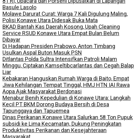
81 RI, Upacara dan Porseni Dipusatkan di Lapangan
Basule Lasolo
Molawe Darurat Curat: Warga 7 Kali Digulung Maling,
Polisi Konawe Utara Didesak Buka Mata
BKAD Bantah Kas Daerah Kosong, Upah Cleaning
Service RSUD Konawe Utara Empat Bulan Belum
Dibayar
Di Hadapan Presiden Prabowo, Anton Timbang
Usulkan Aspal Buton Masuk PSN
Ditlantas Polda Sultra Intensifkan Patroli Malam
Minggu, Ciptakan Kamseltibcarlantas dan Cegah Balap
Liar
Kebakaran Hanguskan Rumah Warga di Baito, Empat
Jiwa Kehilangan Tempat Tinggal, HMJ HTN IAI Rawa
Aopa Ajak Masyarakat Berdonasi
Menabur Benih Kepedulian di Konawe Utara: Langkah
Kecil PT BKM Dorong Budaya Bersih di Desa
Tapunggaya dan Tapuemea
Dinas Perikanan Konawe Utara Salurkan 58 Ton Pupuk
subsidi ke Lima Kecamatan, Dukung Peningkatan
Produktivitas Perikanan dan Kesejahteraan
Masyarakat