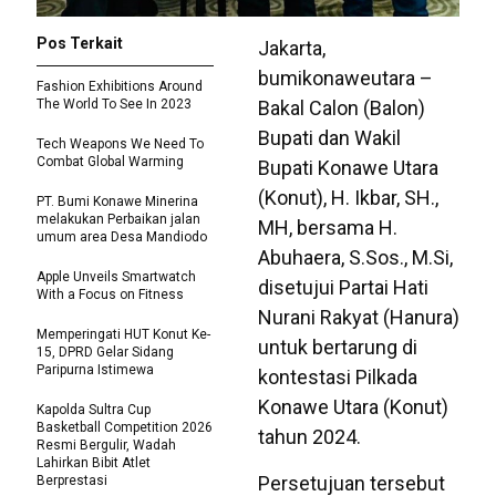
Pos Terkait
Jakarta,
bumikonaweutara –
Fashion Exhibitions Around
The World To See In 2023
Bakal Calon (Balon)
Bupati dan Wakil
Tech Weapons We Need To
Combat Global Warming
Bupati Konawe Utara
(Konut), H. Ikbar, SH.,
PT. Bumi Konawe Minerina
melakukan Perbaikan jalan
MH, bersama H.
umum area Desa Mandiodo
Abuhaera, S.Sos., M.Si,
Apple Unveils Smartwatch
disetujui Partai Hati
With a Focus on Fitness
Nurani Rakyat (Hanura)
Memperingati HUT Konut Ke-
untuk bertarung di
15, DPRD Gelar Sidang
Paripurna Istimewa
kontestasi Pilkada
Konawe Utara (Konut)
Kapolda Sultra Cup
Basketball Competition 2026
tahun 2024.
Resmi Bergulir, Wadah
Lahirkan Bibit Atlet
Persetujuan tersebut
Berprestasi