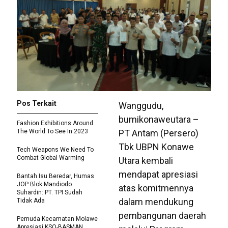
Pos Terkait
Wanggudu,
bumikonaweutara –
Fashion Exhibitions Around
The World To See In 2023
PT Antam (Persero)
Tbk UBPN Konawe
Tech Weapons We Need To
Combat Global Warming
Utara kembali
mendapat apresiasi
Bantah Isu Beredar, Humas
JOP Blok Mandiodo
atas komitmennya
Suhardin: PT. TPI Sudah
dalam mendukung
Tidak Ada
pembangunan daerah
Pemuda Kecamatan Molawe
Apresiasi KSO-BASMAN