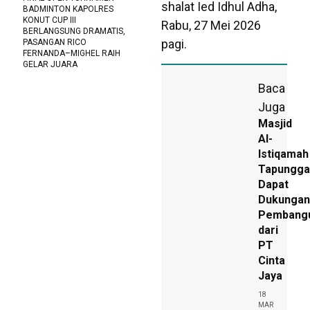
shalat Ied Idhul Adha,
BADMINTON KAPOLRES
KONUT CUP III
Rabu, 27 Mei 2026
BERLANGSUNG DRAMATIS,
pagi.
PASANGAN RICO
FERNANDA–MIGHEL RAIH
GELAR JUARA
Baca
Juga
Masjid
Al-
Istiqamah
Tapungga
Dapat
Dukungan
Pembang
dari
PT
Cinta
Jaya
18
MAR