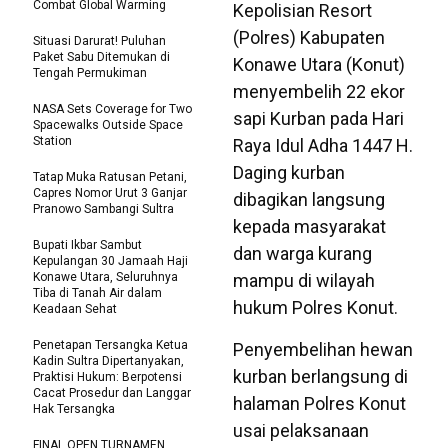
Combat Global Warming
Kepolisian Resort
(Polres) Kabupaten
Situasi Darurat! Puluhan
Paket Sabu Ditemukan di
Konawe Utara (Konut)
Tengah Permukiman
menyembelih 22 ekor
NASA Sets Coverage for Two
sapi Kurban pada Hari
Spacewalks Outside Space
Station
Raya Idul Adha 1447 H.
Daging kurban
Tatap Muka Ratusan Petani,
Capres Nomor Urut 3 Ganjar
dibagikan langsung
Pranowo Sambangi Sultra
kepada masyarakat
Bupati Ikbar Sambut
dan warga kurang
Kepulangan 30 Jamaah Haji
Konawe Utara, Seluruhnya
mampu di wilayah
Tiba di Tanah Air dalam
hukum Polres Konut.
Keadaan Sehat
Penetapan Tersangka Ketua
Penyembelihan hewan
Kadin Sultra Dipertanyakan,
kurban berlangsung di
Praktisi Hukum: Berpotensi
Cacat Prosedur dan Langgar
halaman Polres Konut
Hak Tersangka
usai pelaksanaan
FINAL OPEN TURNAMEN