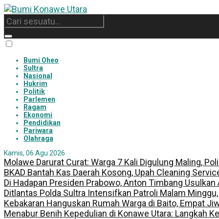
Bumi Oheo
Sultra
Nasional
Hukrim
Politik
Parlemen
Ragam
Ekonomi
Pendidikan
Pariwara
Olahraga
Kamis, 06 Agu 2026
Molawe Darurat Curat: Warga 7 Kali Digulung Maling, Po
BKAD Bantah Kas Daerah Kosong, Upah Cleaning Servic
Di Hadapan Presiden Prabowo, Anton Timbang Usulkan
Ditlantas Polda Sultra Intensifkan Patroli Malam Minggu
Kebakaran Hanguskan Rumah Warga di Baito, Empat Jiw
Menabur Benih Kepedulian di Konawe Utara: Langkah K