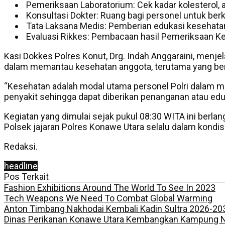
Pemeriksaan Laboratorium: Cek kadar kolesterol, 
Konsultasi Dokter: Ruang bagi personel untuk ber
Tata Laksana Medis: Pemberian edukasi kesehatan
Evaluasi Rikkes: Pembacaan hasil Pemeriksaan Ke
Kasi Dokkes Polres Konut, Drg. Indah Anggaraini, menj
dalam memantau kesehatan anggota, terutama yang ber
“Kesehatan adalah modal utama personel Polri dalam me
penyakit sehingga dapat diberikan penanganan atau eduka
Kegiatan yang dimulai sejak pukul 08:30 WITA ini berlan
Polsek jajaran Polres Konawe Utara selalu dalam kondi
Redaksi.
headline
Pos Terkait
Fashion Exhibitions Around The World To See In 2023
Tech Weapons We Need To Combat Global Warming
Anton Timbang Nakhodai Kembali Kadin Sultra 2026-2031
Dinas Perikanan Konawe Utara Kembangkan Kampung Ne