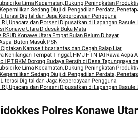
ubsidi ke Lima Kecamatan, Dukung Peningkatan Produkti
ilikan Sedang Diuji di Pengadilan Perdata, Penetapan
 Literasi Digital dan Jaga Kepercayaan Pengguna
I, Upacara dan Porseni Dipusatkan di Lapangan Basule 
lisi Konawe Utara Didesak Buka Mata
e RSUD Konawe Utara Empat Bulan Belum Dibayar
 Aspal Buton Masuk PSN
, Ciptakan Kamseltibcarlantas dan Cegah Balap Liar
a Kehilangan Tempat Tinggal, HMJ HTN IAI Rawa Aopa A
ecil PT BKM Dorong Budaya Bersih di Desa Tapunggaya 
ubsidi ke Lima Kecamatan, Dukung Peningkatan Produkti
ilikan Sedang Diuji di Pengadilan Perdata, Penetapan
 Literasi Digital dan Jaga Kepercayaan Pengguna
I, Upacara dan Porseni Dipusatkan di Lapangan Basule 
idokkes Polres Konawe Utar