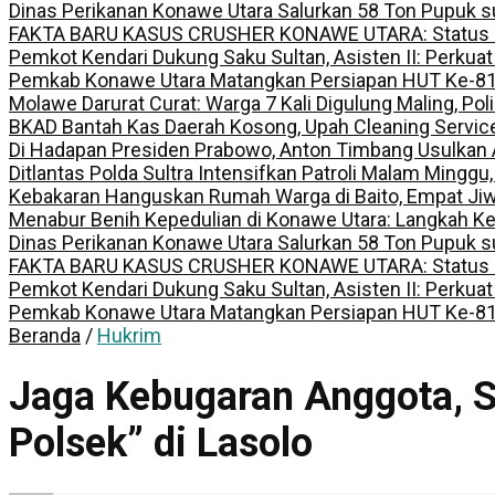
Dinas Perikanan Konawe Utara Salurkan 58 Ton Pupuk s
FAKTA BARU KASUS CRUSHER KONAWE UTARA: Status Kepem
Pemkot Kendari Dukung Saku Sultan, Asisten II: Perkuat
Pemkab Konawe Utara Matangkan Persiapan HUT Ke-81 R
Molawe Darurat Curat: Warga 7 Kali Digulung Maling, Po
BKAD Bantah Kas Daerah Kosong, Upah Cleaning Servic
Di Hadapan Presiden Prabowo, Anton Timbang Usulkan
Ditlantas Polda Sultra Intensifkan Patroli Malam Minggu
Kebakaran Hanguskan Rumah Warga di Baito, Empat Jiw
Menabur Benih Kepedulian di Konawe Utara: Langkah K
Dinas Perikanan Konawe Utara Salurkan 58 Ton Pupuk s
FAKTA BARU KASUS CRUSHER KONAWE UTARA: Status Kepem
Pemkot Kendari Dukung Saku Sultan, Asisten II: Perkuat
Pemkab Konawe Utara Matangkan Persiapan HUT Ke-81 R
Beranda
/
Hukrim
Jaga Kebugaran Anggota, S
Polsek” di Lasolo