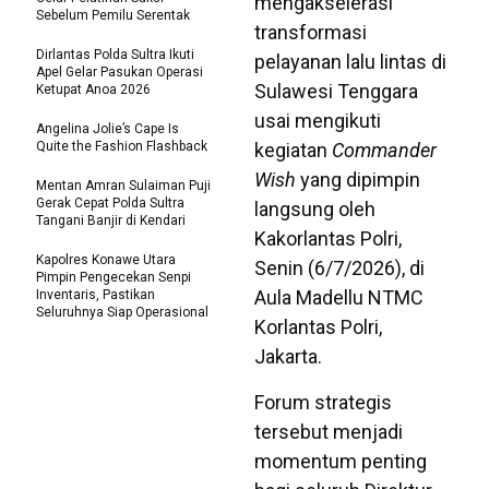
mengakselerasi
Sebelum Pemilu Serentak
transformasi
Dirlantas Polda Sultra Ikuti
pelayanan lalu lintas di
Apel Gelar Pasukan Operasi
Sulawesi Tenggara
Ketupat Anoa 2026
usai mengikuti
Angelina Jolie’s Cape Is
Quite the Fashion Flashback
kegiatan
Commander
Wish
yang dipimpin
Mentan Amran Sulaiman Puji
Gerak Cepat Polda Sultra
langsung oleh
Tangani Banjir di Kendari
Kakorlantas Polri,
Kapolres Konawe Utara
Senin (6/7/2026), di
Pimpin Pengecekan Senpi
Aula Madellu NTMC
Inventaris, Pastikan
Seluruhnya Siap Operasional
Korlantas Polri,
Jakarta.
Forum strategis
tersebut menjadi
momentum penting