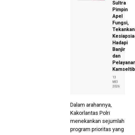
Sultra
Pimpin
Apel
Fungsi,
Tekankan
Kesiapsi
Hadapi
Banjir
dan
Pelayana
Kamseltib
13
MEI
2026
Dalam arahannya,
Kakorlantas Polri
menekankan sejumlah
program prioritas yang