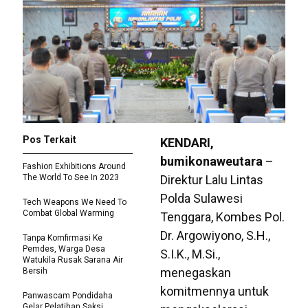
Pos Terkait
KENDARI,
bumikonaweutara
–
Fashion Exhibitions Around
The World To See In 2023
Direktur Lalu Lintas
Polda Sulawesi
Tech Weapons We Need To
Combat Global Warming
Tenggara, Kombes Pol.
Dr. Argowiyono, S.H.,
Tanpa Komfirmasi Ke
Pemdes, Warga Desa
S.I.K., M.Si.,
Watukila Rusak Sarana Air
menegaskan
Bersih
komitmennya untuk
Panwascam Pondidaha
Gelar Pelatihan Saksi