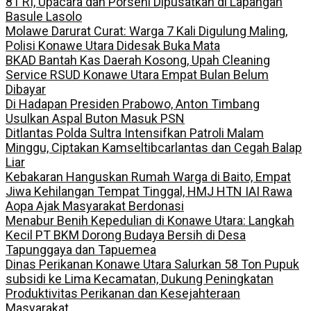
81 RI, Upacara dan Porseni Dipusatkan di Lapangan
Basule Lasolo
Molawe Darurat Curat: Warga 7 Kali Digulung Maling,
Polisi Konawe Utara Didesak Buka Mata
BKAD Bantah Kas Daerah Kosong, Upah Cleaning
Service RSUD Konawe Utara Empat Bulan Belum
Dibayar
Di Hadapan Presiden Prabowo, Anton Timbang
Usulkan Aspal Buton Masuk PSN
Ditlantas Polda Sultra Intensifkan Patroli Malam
Minggu, Ciptakan Kamseltibcarlantas dan Cegah Balap
Liar
Kebakaran Hanguskan Rumah Warga di Baito, Empat
Jiwa Kehilangan Tempat Tinggal, HMJ HTN IAI Rawa
Aopa Ajak Masyarakat Berdonasi
Menabur Benih Kepedulian di Konawe Utara: Langkah
Kecil PT BKM Dorong Budaya Bersih di Desa
Tapunggaya dan Tapuemea
Dinas Perikanan Konawe Utara Salurkan 58 Ton Pupuk
subsidi ke Lima Kecamatan, Dukung Peningkatan
Produktivitas Perikanan dan Kesejahteraan
Masyarakat