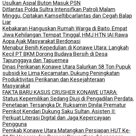
Usulkan Aspal Buton Masuk PSN
Ditlantas Polda Sultra Intensifkan Patroli Malam
Minggu, Ciptakan Kamseltibcarlantas dan Cegah Balap
Liar
Kebakaran Hanguskan Rumah Warga di Baito, Empat
Jiwa Kehilangan Tempat Tinggal, HMJ HTN IAI Rawa
Aopa Ajak Masyarakat Berdonasi
Menabur Benih Kepedulian di Konawe Utara: Langkah
Kecil PT BKM Dorong Budaya Bersih di Desa
Tapunggaya dan Tapuemea
Dinas Perikanan Konawe Utara Salurkan 58 Ton Pupuk
subsidi ke Lima Kecamatan, Dukung Peningkatan
Produktivitas Perikanan dan Kesejahteraan
Masyarakat
FAKTA BARU KASUS CRUSHER KONAWE UTARA:
Status Kepemilikan Sedang Diuji di Pengadilan Perdata,
Penetapan Tersangka Dr. Ruksamin Dinilai Prematur
Pemkot Kendari Dukung Saku Sultan, Asisten II:
Perkuat Literasi Digital dan Jaga Kepercayaan
Pengguna
Pemkab Konawe Utara Matangkan Persiapan HUT Ke-