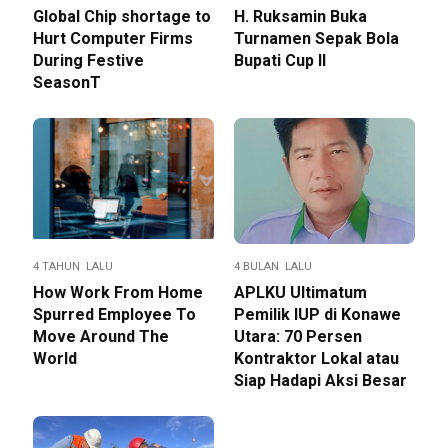
Global Chip shortage to
H. Ruksamin Buka
Hurt Computer Firms
Turnamen Sepak Bola
During Festive
Bupati Cup ll
SeasonT
4 TAHUN LALU
4 BULAN LALU
How Work From Home
APLKU Ultimatum
Spurred Employee To
Pemilik IUP di Konawe
Move Around The
Utara: 70 Persen
World
Kontraktor Lokal atau
Siap Hadapi Aksi Besar