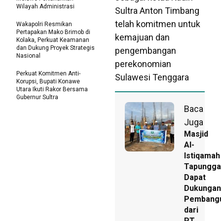
Wilayah Administrasi
Sultra Anton Timbang
telah komitmen untuk
Wakapolri Resmikan
Pertapakan Mako Brimob di
kemajuan dan
Kolaka, Perkuat Keamanan
dan Dukung Proyek Strategis
pengembangan
Nasional
perekonomian
Perkuat Komitmen Anti-
Sulawesi Tenggara
Korupsi, Bupati Konawe
Utara Ikuti Rakor Bersama
Gubernur Sultra
Baca
Juga
Masjid
Al-
Istiqamah
Tapungga
Dapat
Dukungan
Pembang
dari
PT