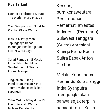
Pos Terkait
Kendari,
bumikonaweutara –
Fashion Exhibitions Around
The World To See In 2023
Perhimpunan
Pemerhati Investasi
Tech Weapons We Need To
Combat Global Warming
Indonesia (Permindo)
Sulawesi Tenggara
Masjid Al-Istiqamah
Tapunggaya Dapat
(Sultra) Apresiasi
Dukungan Pembangunan
Kinerja Ketua Kadin
dari PT Cinta Jaya
Sultra Bapak Anton
Safari Ramadan di Motui,
Bupati Ikbar Serahkan
Timbang
Sembako untuk Warga
Kurang Mampu
Melalui Koordinator
Tingkatkan Bidang
Permindo Sultra, Enggi
Pendidikan, Bupati Konut
Indra Syahputra
Terima Mahasiswa kuliah
Lapangan
mengungkapkan
bahwa sejak terpilih
Tidak Terima Wilayahnya Di
Klaim Sepihak, Warga
sebagai ketua Kadin
Molawe Pertahankan