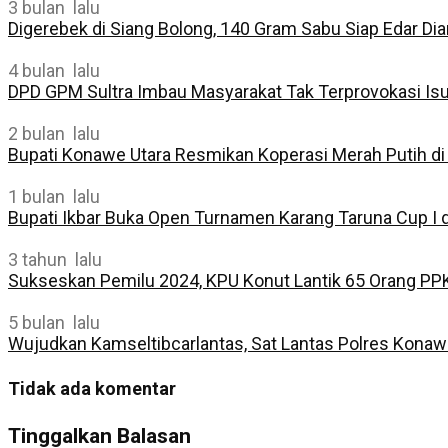
3 bulan lalu
Digerebek di Siang Bolong, 140 Gram Sabu Siap Edar D
4 bulan lalu
DPD GPM Sultra Imbau Masyarakat Tak Terprovokasi I
2 bulan lalu
Bupati Konawe Utara Resmikan Koperasi Merah Putih di
1 bulan lalu
Bupati Ikbar Buka Open Turnamen Karang Taruna Cup I d
3 tahun lalu
Sukseskan Pemilu 2024, KPU Konut Lantik 65 Orang PP
5 bulan lalu
Wujudkan Kamseltibcarlantas, Sat Lantas Polres Konawe
Tidak ada komentar
Tinggalkan Balasan