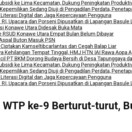
ubsidi ke Lima Kecamatan, Dukung Peningkatan Produkti
ilikan Sedang Diuji di Pengadilan Perdata, Penetapan
 Literasi Digital dan Jaga Kepercayaan Pengguna
I, Upacara dan Porseni Dipusatkan di Lapangan Basule 
lisi Konawe Utara Didesak Buka Mata
e RSUD Konawe Utara Empat Bulan Belum Dibayar
 Aspal Buton Masuk PSN
, Ciptakan Kamseltibcarlantas dan Cegah Balap Liar
a Kehilangan Tempat Tinggal, HMJ HTN IAI Rawa Aopa A
ecil PT BKM Dorong Budaya Bersih di Desa Tapunggaya 
ubsidi ke Lima Kecamatan, Dukung Peningkatan Produkti
ilikan Sedang Diuji di Pengadilan Perdata, Penetapan
 Literasi Digital dan Jaga Kepercayaan Pengguna
I, Upacara dan Porseni Dipusatkan di Lapangan Basule 
WTP ke-9 Berturut-turut, Bu