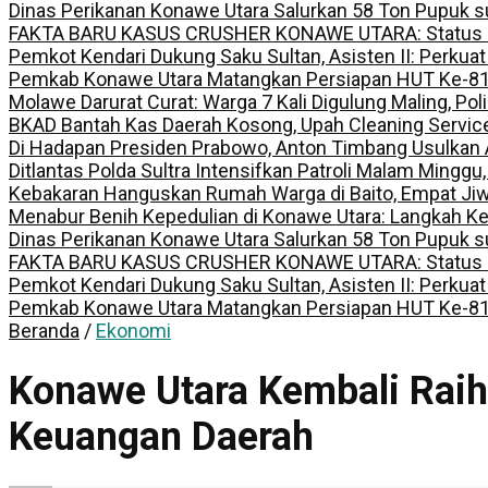
Dinas Perikanan Konawe Utara Salurkan 58 Ton Pupuk s
FAKTA BARU KASUS CRUSHER KONAWE UTARA: Status Kepem
Pemkot Kendari Dukung Saku Sultan, Asisten II: Perkuat
Pemkab Konawe Utara Matangkan Persiapan HUT Ke-81 R
Molawe Darurat Curat: Warga 7 Kali Digulung Maling, Po
BKAD Bantah Kas Daerah Kosong, Upah Cleaning Servic
Di Hadapan Presiden Prabowo, Anton Timbang Usulkan
Ditlantas Polda Sultra Intensifkan Patroli Malam Minggu
Kebakaran Hanguskan Rumah Warga di Baito, Empat Jiw
Menabur Benih Kepedulian di Konawe Utara: Langkah K
Dinas Perikanan Konawe Utara Salurkan 58 Ton Pupuk s
FAKTA BARU KASUS CRUSHER KONAWE UTARA: Status Kepem
Pemkot Kendari Dukung Saku Sultan, Asisten II: Perkuat
Pemkab Konawe Utara Matangkan Persiapan HUT Ke-81 R
Beranda
/
Ekonomi
Konawe Utara Kembali Raih 
Keuangan Daerah