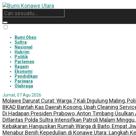
Bumi Oheo
Sultra
Nasional
Hukrim
Politik
Parlemen
Ragam
Ekonomi
Pendidikan
Pariwara
Olahraga
Jumat, 07 Agu 2026
Molawe Darurat Curat: Warga 7 Kali Digulung Maling, Po
BKAD Bantah Kas Daerah Kosong, Upah Cleaning Servic
Di Hadapan Presiden Prabowo, Anton Timbang Usulkan
Ditlantas Polda Sultra Intensifkan Patroli Malam Minggu
Kebakaran Hanguskan Rumah Warga di Baito, Empat Jiw
Menabur Benih Kepedulian di Konawe Utara: Langkah K