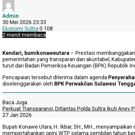
Admin
30 Mei 2026 23:33
Ekonomi
Sultra
0
108
2 menit membaca
Kendari, bumikonaweutara
– Prestasi membanggakan 
pemerintahan yang transparan dan akuntabel, Kabupate
turut dari Badan Pemeriksa Keuangan (BPK) Republik In
Pencapaian tersebut diterima dalam agenda
Penyeraha
diselenggarakan oleh
BPK Perwakilan Sulawesi Tengg
Baca Juga
Perkuat Transparansi, Ditlantas Polda Sultra Ikuti An
27 Jan 2026
Bupati Konawe Utara, H. Ikbar, SH., MH., menyampaikan 
mempertahankan opini WTP selama sembilan tahun bertu