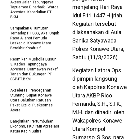
Akses Jalan Tapunggaya–
menjelang Hari Raya
Tapuemea Diperbaiki, Warga
Apresiasi Kepedulian PT.
Idul Fitri 1447 Hijriah.
BKM
Kegiatan tersebut
Sampaikan 6 Tuntutan
dilaksanakan di Aula
Terhadap PT SSB, Aksi Unjuk
Rasa Aliansi Pemuda
Sanika Satyawada
Laskep di Konawe Utara
Polres Konawe Utara,
Berakhir Kondusif
Sabtu (11/3/2026).
Resmikan Musholla Dusun
3, Kades Tapunggaya
Apresiasi Dermawan Wakaf
Kegiatan Latpra Ops
Tanah dan Dukungan PT
dipimpin langsung
SBP-PT.BKM
oleh Kapolres Konawe
Akselerasi Pencegahan
Utara AKBP Rico
Stunting, Bupati Konawe
Utara Salurkan Ratusan
Fernanda, S.H., S.I.K.,
Paket Gizi di Puskesmas
Asera
M.H. dan dihadiri oleh
Wakapolres Konawe
Bangkitkan Pertumbuhan
Ekonomi, PKC PMII Apresiasi
Utara Kompol
Ketua Kadin Sultra
Sumarso, S.Sos, para