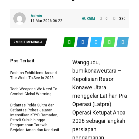
Admin
0
330
HUKRIM
11 Mar 2026 06:22
2 MENIT MEMBACA
Pos Terkait
Wanggudu,
bumikonaweutara –
Fashion Exhibitions Around
The World To See In 2023
Kepolisian Resor
Konawe Utara
Tech Weapons We Need To
Combat Global Warming
menggelar Latihan Pra
Operasi (Latpra)
Ditlantas Polda Sultra dan
Satlantas Polres Jajaran
Operasi Ketupat Anoa
Intensifkan KRYD Ramadan,
2026 sebagai langkah
Patroli Subuh hingga
Pengamanan Tarawih
persiapan
Berjalan Aman dan Kondusif
pengamanan