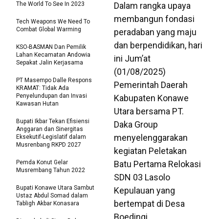
The World To See In 2023
Dalam rangka upaya
membangun fondasi
Tech Weapons We Need To
Combat Global Warming
peradaban yang maju
dan berpendidikan, hari
KSO-BASMAN Dan Pemilik
Lahan Kecamatan Andowia
ini Jum’at
Sepakat Jalin Kerjasama
(01/08/2025)
PT Masempo Dalle Respons
Pemerintah Daerah
KRAMAT: Tidak Ada
Penyelundupan dan Invasi
Kabupaten Konawe
Kawasan Hutan
Utara bersama PT.
Bupati Ikbar Tekan Efisiensi
Daka Group
Anggaran dan Sinergitas
menyelenggarakan
Eksekutif-Legislatif dalam
Musrenbang RKPD 2027
kegiatan Peletakan
Pemda Konut Gelar
Batu Pertama Relokasi
Musrembang Tahun 2022
SDN 03 Lasolo
Bupati Konawe Utara Sambut
Kepulauan yang
Ustaz Abdul Somad dalam
bertempat di Desa
Tabligh Akbar Konasara
Boedingi.