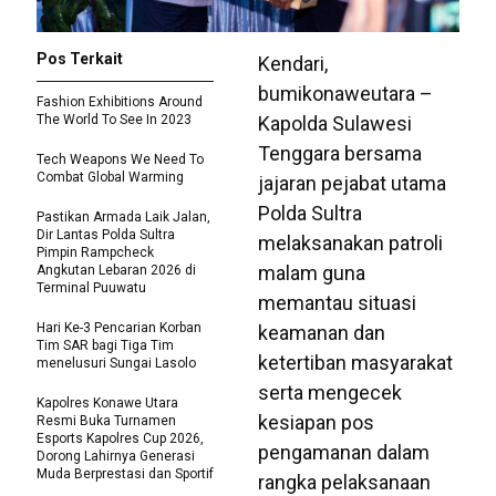
Pos Terkait
Kendari,
bumikonaweutara –
Fashion Exhibitions Around
The World To See In 2023
Kapolda Sulawesi
Tenggara bersama
Tech Weapons We Need To
Combat Global Warming
jajaran pejabat utama
Polda Sultra
Pastikan Armada Laik Jalan,
Dir Lantas Polda Sultra
melaksanakan patroli
Pimpin Rampcheck
malam guna
Angkutan Lebaran 2026 di
Terminal Puuwatu
memantau situasi
Hari Ke-3 Pencarian Korban
keamanan dan
Tim SAR bagi Tiga Tim
ketertiban masyarakat
menelusuri Sungai Lasolo
serta mengecek
Kapolres Konawe Utara
kesiapan pos
Resmi Buka Turnamen
Esports Kapolres Cup 2026,
pengamanan dalam
Dorong Lahirnya Generasi
Muda Berprestasi dan Sportif
rangka pelaksanaan