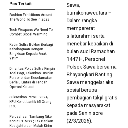
Pos Terkait
Sawa,
bumikonaweutara –
Fashion Exhibitions Around
The World To See In 2023
Dalam rangka
mempererat
Tech Weapons We Need To
Combat Global Warming
silaturahmi serta
menebar kebaikan di
Kadin Sultra Bukber Berbagi
Kebahagiaan Dengan
bulan suci Ramadhan
Bingkisan Kepada Anak
1447 H, Personel
Yatim
Polsek Sawa bersama
Dirlantas Polda Sultra Pimpin
Apel Pagi, Tekankan Disiplin
Bhayangkari Ranting
Personel dan Keselamatan
Sawa menggelar aksi
Berlalu Lintas di Tengah
Operasi Ketupat
sosial berupa
pembagian takjil gratis
Sukseskan Pemilu 2024,
KPU Konut Lantik 65 Orang
kepada masyarakat
PPK
pada Senin sore
Perusahaan Tambang Nikel
(2/3/2026).
Konut PT. MSSP, Tak Berikan
Kesejahteraan Malah Kirim