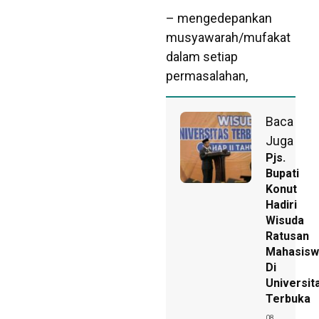
– mengedepankan
musyawarah/mufakat
dalam setiap
permasalahan,
Baca
Juga
Pjs.
Bupati
Konut
Hadiri
Wisuda
Ratusan
Mahasisw
Di
Universit
Terbuka
08