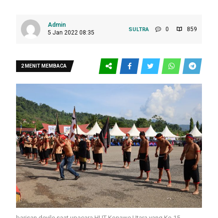
Admin
0
859
SULTRA
5 Jan 2022 08:35
2 MENIT MEMBACA
barisan devile saat upacara HUT Konawe Utara yang Ke-15