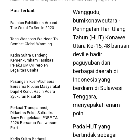
Pos Terkait
Wanggudu,
bumikonaweutara -
Fashion Exhibitions Around
The World To See In 2023
Peringatan Hari Ulang
Tahun (HUT) Konawe
Tech Weapons We Need To
Combat Global Warming
Utara Ke-15, 48 barisan
deville hadir
Kadin Sultra Gandeng
Kemenkumham Fasilitasi
paguyuban dari
Pelaku UMKM Peroleh
berbagai daerah di
Legalitas Usaha
Indonesia yang
Pasangan Ikbar-Abuhaera
Bersama Ribuan Masyarakat
berdiam di Sulawesi
Dapil 4 Konut Hadiri Acara
Tenggara,
Syukuran Risal SH
menyepakati enam
Perkuat Transparansi,
poin.
Ditlantas Polda Sultra Ikuti
Anev Pengelolaan PNBP TA
2026 Bersama Wairwasum
Pada HUT yang
Polri
bertindak sebagai
Kadin Sultra Berhasil