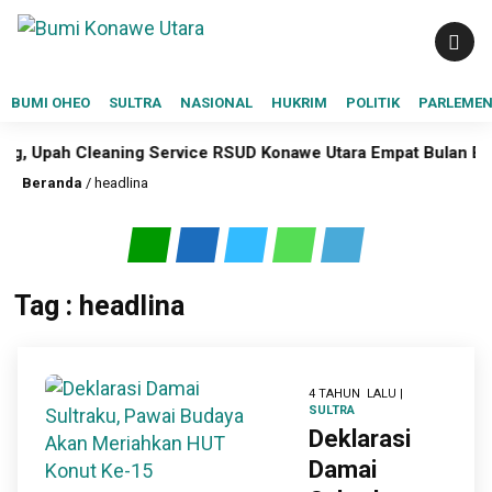
BUMI OHEO
SULTRA
NASIONAL
HUKRIM
POLITIK
PARLEME
, Upah Cleaning Service RSUD Konawe Utara Empat Bulan Bel
Beranda
/
headlina
Tag : headlina
4 TAHUN LALU |
SULTRA
Deklarasi
Damai