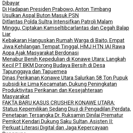
Dibayar
Di Hadapan Presiden Prabowo, Anton Timbang
Usulkan Aspal Buton Masuk PSN
Ditlantas Polda Sultra Intensifkan Patroli Malam
Minggu, Ciptakan Kamseltibcarlantas dan Cegah Balap
Liar
Kebakaran Hanguskan Rumah Warga di Baito, Empat
Jiwa Kehilangan Tempat Tinggal, HMJ HTN IAI Rawa
Aopa Ajak Masyarakat Berdonasi
Menabur Benih Kepedulian di Konawe Utara: Langkah
Kecil PT BKM Dorong Budaya Bersih di Desa
Tapunggaya dan Tapuemea
Dinas Perikanan Konawe Utara Salurkan 58 Ton Pupuk
subsidi ke Lima Kecamatan, Dukung Peningkatan
Produktivitas Perikanan dan Kesejahteraan
Masyarakat
FAKTA BARU KASUS CRUSHER KONAWE UTARA:
Status Kepemilikan Sedang Diuji di Pengadilan Perdata,
Penetapan Tersangka Dr. Ruksamin Dinilai Prematur
Pemkot Kendari Dukung Saku Sultan, Asisten II:
Perkuat Literasi Digital dan Jaga Kepercayaan