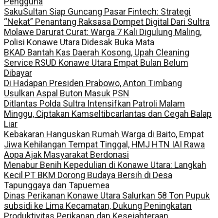
Pengguna
SakuSultan Siap Guncang Pasar Fintech: Strategi
“Nekat” Penantang Raksasa Dompet Digital Dari Sultra
Molawe Darurat Curat: Warga 7 Kali Digulung Maling,
Polisi Konawe Utara Didesak Buka Mata
BKAD Bantah Kas Daerah Kosong, Upah Cleaning
Service RSUD Konawe Utara Empat Bulan Belum
Dibayar
Di Hadapan Presiden Prabowo, Anton Timbang
Usulkan Aspal Buton Masuk PSN
Ditlantas Polda Sultra Intensifkan Patroli Malam
Minggu, Ciptakan Kamseltibcarlantas dan Cegah Balap
Liar
Kebakaran Hanguskan Rumah Warga di Baito, Empat
Jiwa Kehilangan Tempat Tinggal, HMJ HTN IAI Rawa
Aopa Ajak Masyarakat Berdonasi
Menabur Benih Kepedulian di Konawe Utara: Langkah
Kecil PT BKM Dorong Budaya Bersih di Desa
Tapunggaya dan Tapuemea
Dinas Perikanan Konawe Utara Salurkan 58 Ton Pupuk
subsidi ke Lima Kecamatan, Dukung Peningkatan
Produktivitas Perikanan dan Kesejahteraan