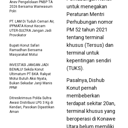
Anev Pengelolaan PNBP TA
untuk menegakan
2026 Bersama Wairwasum
Polri
Peraturan Mentri
Perhubungan nomor
PT. LAM Di Tuduh Cemari Air,
IPPMATA Konut Kecam
PM 52 tahun 2021
UTER-SULTRA Jangan Jadi
Provokator
tentang terminal
khusus (Tersus) dan
Bupati Konut Safari
Ramadhan Bersama
terminal untuk
Masyarakat Motui
kepentingan sendiri
INVESTASI JANGAN JADI
(TUKS).
BENALU! Sekda Konut
Ultimatum PT BKA: Rakyat
Motui Butuh Aksi Nyata,
Pasalnya, Dishub
Bukan Sekadar Janji Manis
Konut pernah
PPM!
membeberkan
Ditreskrimsus Polda Sultra
terdapat sekitar 20an,
Awasi Distribusi LPG 3 Kg di
Kendari, Pasokan Dipastikan
terminal khusus yang
Aman
beroperasi di Konawe
Utara belum memiliki