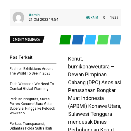
Admin
0
1629
HUKRIM
21 Okt 2022 19:54
2 MENIT MEMBACA
Pos Terkait
Konut,
bumikonaweutara –
Fashion Exhibitions Around
The World To See In 2023
Dewan Pimpinan
Cabang (DPC) Asosiasi
Tech Weapons We Need To
Combat Global Warming
Perusahaan Bongkar
Muat Indonesia
Perkuat Integritas, Siwas
Polres Konawe Utara Gelar
(APBMI) Konawe Utara,
Supervisi Hingga ke Pelosok
Sulawesi Tenggara
Wiwirano
mendesak Dinas
Perkuat Transparansi,
Ditlantas Polda Sultra Ikuti
Perhubungan Konut