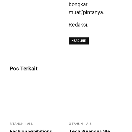
bongkar
muat,”pintanya.
Redaksi.
HEADLINE
Pos Terkait
3 TAHUN LALU
3 TAHUN LALU
Fashion Exhibitions
Tech Weapons We