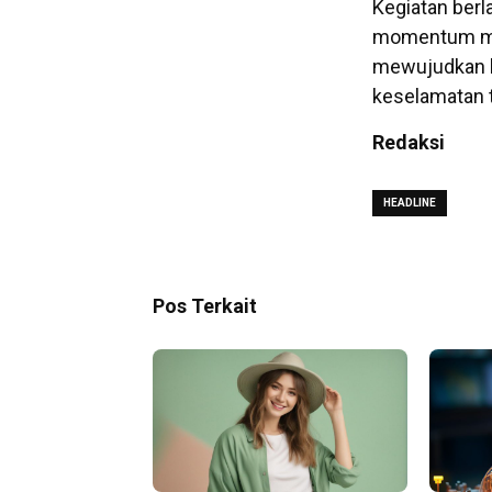
Kegiatan ber
momentum mem
mewujudkan bu
keselamatan t
Redaksi
HEADLINE
Pos Terkait