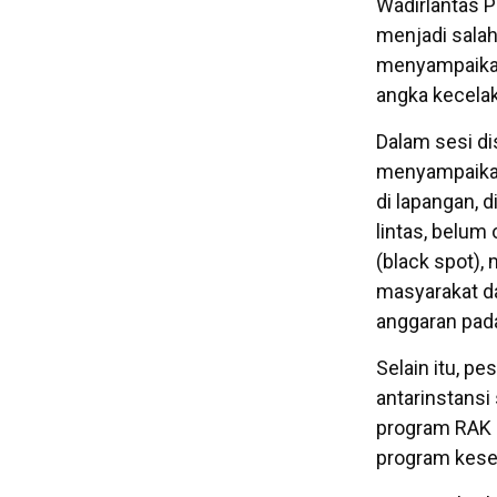
Wadirlantas Po
menjadi salah
menyampaikan
angka kecelak
Dalam sesi di
menyampaikan
di lapangan, 
lintas, belu
(black spot),
masyarakat da
anggaran pada
Selain itu, p
antarinstansi
program RAK 
program kesel