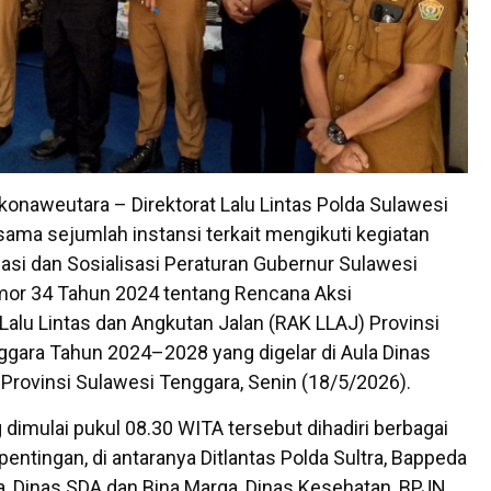
konaweutara – Direktorat Lalu Lintas Polda Sulawesi
ama sejumlah instansi terkait mengikuti kegiatan
asi dan Sosialisasi Peraturan Gubernur Sulawesi
or 34 Tahun 2024 tentang Rencana Aksi
alu Lintas dan Angkutan Jalan (RAK LLAJ) Provinsi
gara Tahun 2024–2028 yang digelar di Aula Dinas
rovinsi Sulawesi Tenggara, Senin (18/5/2026).
 dimulai pukul 08.30 WITA tersebut dihadiri berbagai
ntingan, di antaranya Ditlantas Polda Sultra, Bappeda
ra, Dinas SDA dan Bina Marga, Dinas Kesehatan, BPJN