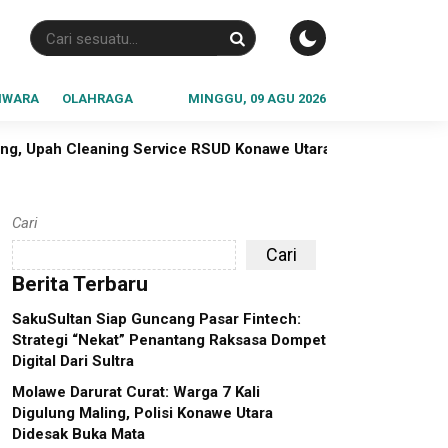
IWARA
OLAHRAGA
MINGGU, 09 AGU 2026
 RSUD Konawe Utara Empat Bulan Belum Dibayar
Di Hadap
Cari
Cari
Berita Terbaru
SakuSultan Siap Guncang Pasar Fintech:
Strategi “Nekat” Penantang Raksasa Dompet
Digital Dari Sultra
Molawe Darurat Curat: Warga 7 Kali
Digulung Maling, Polisi Konawe Utara
Didesak Buka Mata