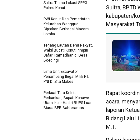
Sultra Tinjau Lokasi SPPG
Sultra, BPTD W
Polres Konut
kabupaten/kot
PWI Konut Dan Pemerintah
Masyarakat Tr
Kelurahan Wanggudu
Ciptakan Berbagai Macam
Lomba
Terjang Lautan Demi Rakyat,
Wakil Bupati Konut Pimpin
Safari Ramadhan di Desa
Boedingi
Lima Unit Excavator
Penambang Ilegal Milik PT.
PNI Di Sita Mabes
Rapat koordin
Perkuat Tata Kelola
Perbankan, Bupati Konawe
acara, menyan
Utara Ikbar Hadiri RUPS Luar
Biasa BPR Bahteramas
laporan Ketua
Bidang Lalu Lin
M.T.
Dalam laporan