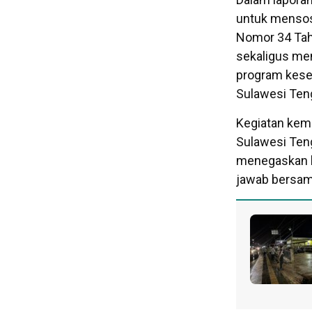
untuk mensos
Nomor 34 Tah
sekaligus me
program kesel
Sulawesi Ten
Kegiatan kemu
Sulawesi Teng
menegaskan b
jawab bersam