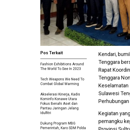
Pos Terkait
Kendari, bumi
Tenggara bers
Fashion Exhibitions Around
The World To See In 2023
Rapat Koordin
Tenggara Nom
Tech Weapons We Need To
Combat Global Warming
Keselamatan L
Sulawesi Teng
Akselerasi Kinerja, Kadis
Kominfo Konawe Utara
Perhubungan P
Fokus Benahi Aset dan
Pantau Jaringan Jelang
Kegiatan yang
Idulfitri
pemangku kepe
Dukung Program MBG
Pemerintah, Karo SDM Polda
Provinsi Sult