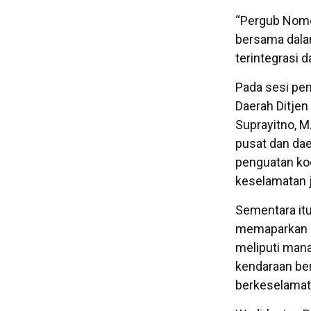
“Pergub Nomo
bersama dala
terintegrasi d
Pada sesi pem
Daerah Ditjen
Suprayitno, M
pusat dan da
penguatan koo
keselamatan j
Sementara itu
memaparkan ma
meliputi mana
kendaraan ber
berkeselamat