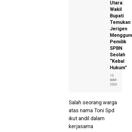
Utara:
Wakil
Bupati
Temukan
Jerigen
Menggunu
Pemilik
SPBN
Seolah
“Kebal
Hukum”
10
MAR
2026
Salah seorang warga
atas nama Toni Spd
ikut andil dalam
kerjasama