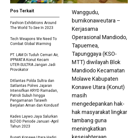
Pos Terkait
Wanggudu,
bumikonaweutara –
Fashion Exhibitions Around
The World To See In 2023
Kerjasama
Operasional Mandiodo,
Tech Weapons We Need To
Combat Global Warming
Tapuemea,
Tapunggaya (KSO-
PT. LAM Di Tuduh Cemari Air,
IPPMATA Konut Kecam
MTT) diwilayah Blok
UTER-SULTRA Jangan Jadi
Mandiodo Kecamatan
Provokator
Molawe Kabupaten
Ditlantas Polda Sultra dan
Satlantas Polres Jajaran
Konawe Utara (Konut)
Intensifkan KRYD Ramadan,
masih
Patroli Subuh hingga
Pengamanan Tarawih
mengedepankan hak-
Berjalan Aman dan Kondusif
hak masyarakat lingkar
Kades Laywo Jaya Salurkan
tambang guna
BLT-DD Periode Januari -April
Tahun 2023
meningkatkan
kesejahteraan
Bupati Konawe Utara Hadiri