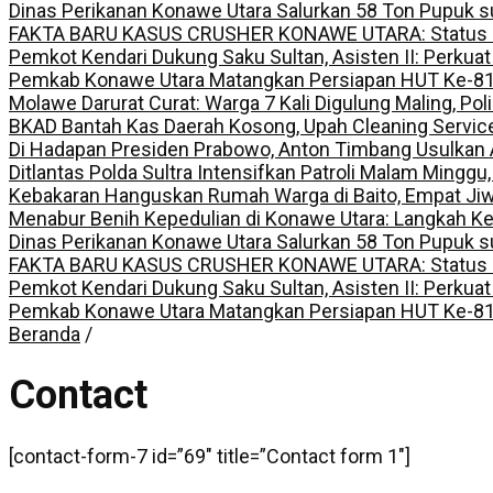
Dinas Perikanan Konawe Utara Salurkan 58 Ton Pupuk s
FAKTA BARU KASUS CRUSHER KONAWE UTARA: Status Kepem
Pemkot Kendari Dukung Saku Sultan, Asisten II: Perkuat
Pemkab Konawe Utara Matangkan Persiapan HUT Ke-81 R
Molawe Darurat Curat: Warga 7 Kali Digulung Maling, Po
BKAD Bantah Kas Daerah Kosong, Upah Cleaning Servic
Di Hadapan Presiden Prabowo, Anton Timbang Usulkan
Ditlantas Polda Sultra Intensifkan Patroli Malam Minggu
Kebakaran Hanguskan Rumah Warga di Baito, Empat Jiw
Menabur Benih Kepedulian di Konawe Utara: Langkah K
Dinas Perikanan Konawe Utara Salurkan 58 Ton Pupuk s
FAKTA BARU KASUS CRUSHER KONAWE UTARA: Status Kepem
Pemkot Kendari Dukung Saku Sultan, Asisten II: Perkuat
Pemkab Konawe Utara Matangkan Persiapan HUT Ke-81 R
Beranda
/
Contact
[contact-form-7 id=”69″ title=”Contact form 1″]