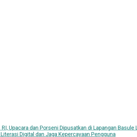
I, Upacara dan Porseni Dipusatkan di Lapangan Basule 
 Literasi Digital dan Jaga Kepercayaan Pengguna