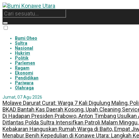
Bumi Oheo
Sultra
Nasional
Hukrim
Politik
Parlemen
Ragam
Ekonomi
Pendidikan
Pariwara
Olahraga
Jumat, 07 Agu 2026
Molawe Darurat Curat: Warga 7 Kali Digulung Maling, Po
BKAD Bantah Kas Daerah Kosong, Upah Cleaning Servic
Di Hadapan Presiden Prabowo, Anton Timbang Usulkan
Ditlantas Polda Sultra Intensifkan Patroli Malam Minggu
Kebakaran Hanguskan Rumah Warga di Baito, Empat Jiw
Menabur Benih Kepedulian di Konawe Utara: Langkah K